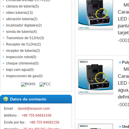
Encuesta drenaje CCTV
(
11
)
MO
cámara de tubería
(
5
)
Cara
vídeo tubería
(
13
)
LED L
ubicación tubería
(
2
)
panta
localizador digitales
(
2
)
sonda de tubería
(
4
)
tarj
Transmisor de 512Hz
(
3
)
-000
Receptor de 512Hz
(
2
)
receptor de tubería
(
2
)
inspección robot
(
0
)
Pul
cheque chimenea
(
0
)
MO
Pip
bajo cam agua
(
0
)
Cara
inspecciones de gas
(
0
)
LED C
agua.
defin
Datos de contacto
-000
Email :
david@wopson.com
teléfono :
+86 755 84691436
Envíe por fax :
+86 755 84692156
Und