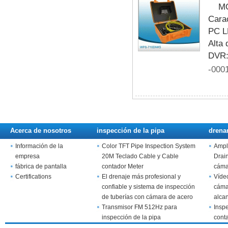
MO
Cara
PC LE
Alta 
DVR: 
-000
Acerca de nosotros
inspección de la pipa
drena
Información de la
Color TFT Pipe Inspection System
Ampl
empresa
20M Teclado Cable y Cable
Drai
fábrica de pantalla
contador Meter
cáma
Certifications
El drenaje más profesional y
Víde
confiable y sistema de inspección
cáma
de tuberías con cámara de acero
alcan
inoxidable
Transmisor FM 512Hz para
tecl
Inspe
inspección de la pipa
cont